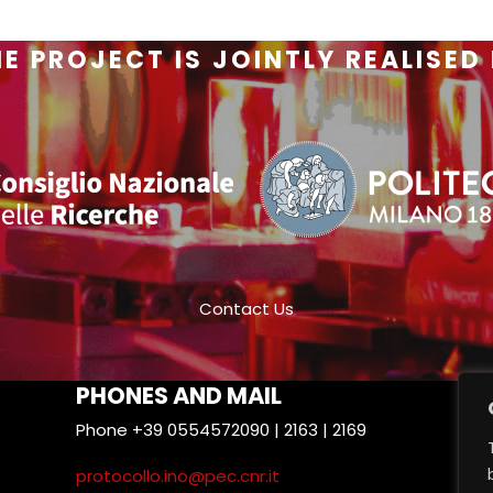
E PROJECT IS JOINTLY REALISED
Contact Us
PHONES AND MAIL
Phone +39 0554572090 | 2163 | 2169
T
protocollo.ino@pec.cnr.it