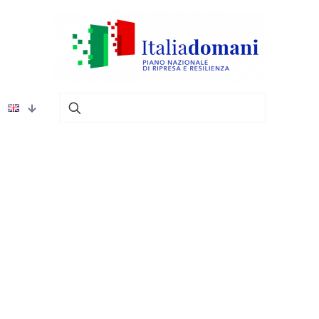
Show all
i Servizi
News
Lavora con noi