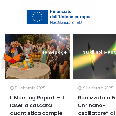
Filter by
Categories
Tags
Authors
Homepage
Su di noi I-P
11 Febbraio 2025
9 Febbraio 2025
Il Meeting Report – Il
Realizzato a F
laser a cascata
un “nano-
quantistica compie
oscillatore” al