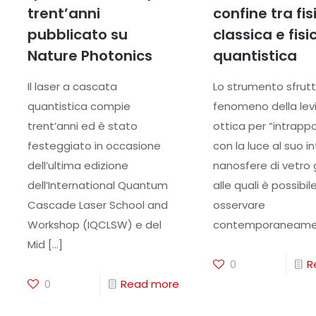
trent’anni
confine tra fis
pubblicato su
classica e fisi
Nature Photonics
quantistica
Il laser a cascata
Lo strumento sfrutta
quantistica compie
fenomeno della lev
trent’anni ed è stato
ottica per “intrapp
festeggiato in occasione
con la luce al suo i
dell’ultima edizione
nanosfere di vetro 
dell’International Quantum
alle quali è possibil
Cascade Laser School and
osservare
Workshop (IQCLSW) e del
contemporaneam
Mid
[…]
0
R
0
Read more