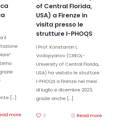
ica
of Central Florida,
ca
USA) a Firenze in
visita presso le
strutture I-PHOQS
 il
itazione
l Prof. Konstantin L.
olare”
Vodopyanov (CREOL-
nterno
University of Central Florida,
grazie
USA) ha visitato le strutture
e
I-PHOQS a Firenze nei mesi
di luglio e dicembre 2023,
ente
[…]
grazie anche
[…]
ead more
0
Read more